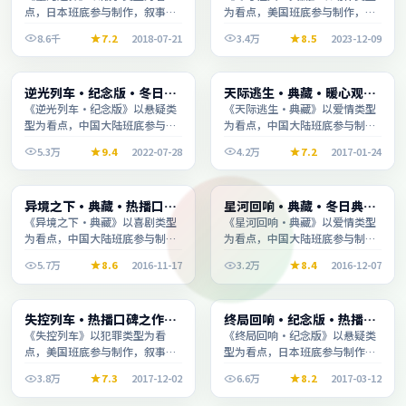
点，日本班底参与制作，叙事完
为看点，美国班底参与制作，叙
整、节奏舒适，适合休闲时段观
事完整、节奏舒适，适合休闲时
8.6千
7.2
2018-07-21
3.4万
8.5
2023-12-09
看。
段观看。
综艺
综艺
逆光列车·纪念版·冬日典
天际逃生·典藏·暖心观影
1:30:42
2:45:17
藏系列温情叙事引人入胜
季口碑发酵持续升温
《逆光列车·纪念版》以悬疑类
《天际逃生·典藏》以爱情类型
型为看点，中国大陆班底参与制
为看点，中国大陆班底参与制
作，叙事完整、节奏舒适，适合
作，叙事完整、节奏舒适，适合
5.3万
9.4
2022-07-28
4.2万
7.2
2017-01-24
休闲时段观看。
休闲时段观看。
综艺
动漫
异境之下·典藏·热播口碑
星河回响·典藏·冬日典藏
1:38:27
1:47:00
之作剧情扎实演技在线
系列温情叙事引人入胜
《异境之下·典藏》以喜剧类型
《星河回响·典藏》以爱情类型
为看点，中国大陆班底参与制
为看点，中国大陆班底参与制
作，叙事完整、节奏舒适，适合
作，叙事完整、节奏舒适，适合
5.7万
8.6
2016-11-17
3.2万
8.4
2016-12-07
休闲时段观看。
休闲时段观看。
电影
电视剧
失控列车·热播口碑之作剧
终局回响·纪念版·热播口
2:18:33
2:11:27
情扎实演技在线
碑之作剧情扎实演技在线
《失控列车》以犯罪类型为看
《终局回响·纪念版》以悬疑类
点，美国班底参与制作，叙事完
型为看点，日本班底参与制作，
整、节奏舒适，适合休闲时段观
叙事完整、节奏舒适，适合休闲
3.8万
7.3
2017-12-02
6.6万
8.2
2017-03-12
看。
时段观看。