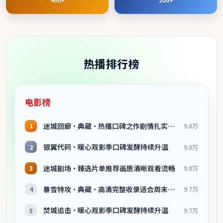
热播排行榜
电影榜
迷城回廊·典藏·热播口碑之作剧情扎实演技在线
1
9.8万
银翼代码·暖心观影季口碑发酵持续升温
2
9.8万
迷城剧场·臻选片单推荐画质清晰观看流畅
3
9.8万
暴雪特攻·典藏·高清完整收录适合周末一口气刷完
4
9.7万
焚城追击·暖心观影季口碑发酵持续升温
5
9.7万