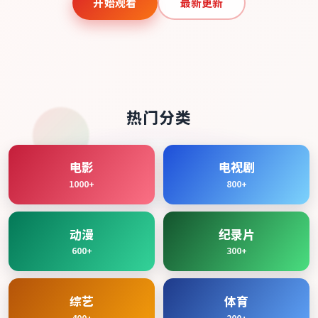
开始观看
最新更新
热门分类
电影
电视剧
1000+
800+
动漫
纪录片
600+
300+
综艺
体育
400+
200+