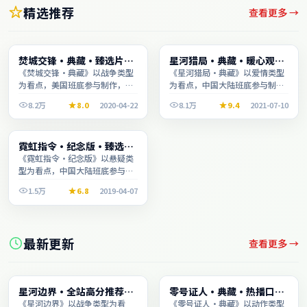
精选推荐
查看更多 →
动漫
电影
焚城交锋·典藏·臻选片单
星河猎局·典藏·暖心观影
2:00:38
1:29:29
推荐画质清晰观看流畅
季口碑发酵持续升温
《焚城交锋·典藏》以战争类型
《星河猎局·典藏》以爱情类型
为看点，美国班底参与制作，叙
为看点，中国大陆班底参与制
事完整、节奏舒适，适合休闲时
作，叙事完整、节奏舒适，适合
8.2万
8.0
2020-04-22
8.1万
9.4
2021-07-10
段观看。
休闲时段观看。
综艺
霓虹指令·纪念版·臻选片
2:40:26
单推荐画质清晰观看流畅
《霓虹指令·纪念版》以悬疑类
型为看点，中国大陆班底参与制
作，叙事完整、节奏舒适，适合
1.5万
6.8
2019-04-07
休闲时段观看。
最新更新
查看更多 →
动漫
综艺
星河边界·全站高分推荐节
零号证人·典藏·热播口碑
1:47:43
2:17:21
奏紧凑值得追看
之作剧情扎实演技在线
《星河边界》以战争类型为看
《零号证人·典藏》以动作类型