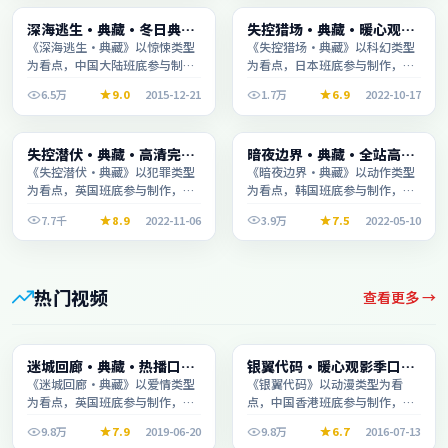
综艺
综艺
深海逃生·典藏·冬日典藏
失控猎场·典藏·暖心观影
2:21:48
1:47:11
系列温情叙事引人入胜
季口碑发酵持续升温
《深海逃生·典藏》以惊悚类型
《失控猎场·典藏》以科幻类型
为看点，中国大陆班底参与制
为看点，日本班底参与制作，叙
作，叙事完整、节奏舒适，适合
事完整、节奏舒适，适合休闲时
6.5万
9.0
2015-12-21
1.7万
6.9
2022-10-17
休闲时段观看。
段观看。
综艺
电影
失控潜伏·典藏·高清完整
暗夜边界·典藏·全站高分
2:29:58
2:11:55
收录适合周末一口气刷完
推荐节奏紧凑值得追看
《失控潜伏·典藏》以犯罪类型
《暗夜边界·典藏》以动作类型
为看点，英国班底参与制作，叙
为看点，韩国班底参与制作，叙
事完整、节奏舒适，适合休闲时
事完整、节奏舒适，适合休闲时
7.7千
8.9
2022-11-06
3.9万
7.5
2022-05-10
段观看。
段观看。
热门视频
查看更多 →
电影
电影
迷城回廊·典藏·热播口碑
银翼代码·暖心观影季口碑
1:30:51
2:15:47
之作剧情扎实演技在线
发酵持续升温
《迷城回廊·典藏》以爱情类型
《银翼代码》以动漫类型为看
为看点，英国班底参与制作，叙
点，中国香港班底参与制作，叙
事完整、节奏舒适，适合休闲时
事完整、节奏舒适，适合休闲时
9.8万
7.9
2019-06-20
9.8万
6.7
2016-07-13
段观看。
段观看。