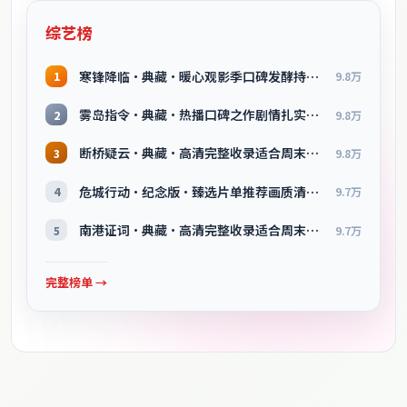
综艺榜
寒锋降临·典藏·暖心观影季口碑发酵持续升温
1
9.8万
雾岛指令·典藏·热播口碑之作剧情扎实演技在线
2
9.8万
断桥疑云·典藏·高清完整收录适合周末一口气刷完
3
9.8万
危城行动·纪念版·臻选片单推荐画质清晰观看流畅
4
9.7万
南港证词·典藏·高清完整收录适合周末一口气刷完
5
9.7万
完整榜单 →