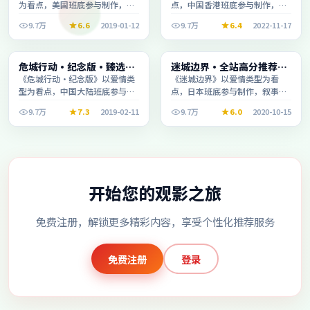
为看点，美国班底参与制作，叙
点，中国香港班底参与制作，叙
事完整、节奏舒适，适合休闲时
事完整、节奏舒适，适合休闲时
9.7万
6.6
2019-01-12
9.7万
6.4
2022-11-17
段观看。
段观看。
综艺
动漫
危城行动·纪念版·臻选片
迷城边界·全站高分推荐节
2:44:08
2:34:49
单推荐画质清晰观看流畅
奏紧凑值得追看
《危城行动·纪念版》以爱情类
《迷城边界》以爱情类型为看
型为看点，中国大陆班底参与制
点，日本班底参与制作，叙事完
作，叙事完整、节奏舒适，适合
整、节奏舒适，适合休闲时段观
9.7万
7.3
2019-02-11
9.7万
6.0
2020-10-15
休闲时段观看。
看。
开始您的观影之旅
免费注册，解锁更多精彩内容，享受个性化推荐服务
免费注册
登录