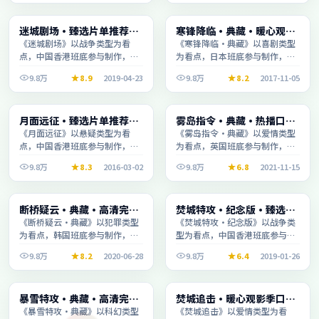
电影
综艺
迷城剧场·臻选片单推荐画
寒锋降临·典藏·暖心观影
1:56:26
1:33:35
质清晰观看流畅
季口碑发酵持续升温
《迷城剧场》以战争类型为看
《寒锋降临·典藏》以喜剧类型
点，中国香港班底参与制作，叙
为看点，日本班底参与制作，叙
事完整、节奏舒适，适合休闲时
事完整、节奏舒适，适合休闲时
9.8万
8.9
2019-04-23
9.8万
8.2
2017-11-05
段观看。
段观看。
电视剧
综艺
月面远征·臻选片单推荐画
雾岛指令·典藏·热播口碑
2:14:20
2:31:33
质清晰观看流畅
之作剧情扎实演技在线
《月面远征》以悬疑类型为看
《雾岛指令·典藏》以爱情类型
点，中国香港班底参与制作，叙
为看点，英国班底参与制作，叙
事完整、节奏舒适，适合休闲时
事完整、节奏舒适，适合休闲时
9.8万
8.3
2016-03-02
9.8万
6.8
2021-11-15
段观看。
段观看。
综艺
电视剧
断桥疑云·典藏·高清完整
焚城特攻·纪念版·臻选片
2:02:34
2:04:08
收录适合周末一口气刷完
单推荐画质清晰观看流畅
《断桥疑云·典藏》以犯罪类型
《焚城特攻·纪念版》以战争类
为看点，韩国班底参与制作，叙
型为看点，中国香港班底参与制
事完整、节奏舒适，适合休闲时
作，叙事完整、节奏舒适，适合
9.8万
8.2
2020-06-28
9.8万
6.4
2019-01-26
段观看。
休闲时段观看。
电影
电影
暴雪特攻·典藏·高清完整
焚城追击·暖心观影季口碑
1:39:28
2:28:53
收录适合周末一口气刷完
发酵持续升温
《暴雪特攻·典藏》以科幻类型
《焚城追击》以爱情类型为看